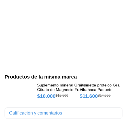
Productos de la misma marca
Suplemento mineral Granger
Omelette proteico Grange
Su
Citrato de Magnesio Frasco x
Albahaca Paquete
Pr
144 gr
Fr
$10.000
$11.600
$
$12.500
$14.500
Calificación y comentarios