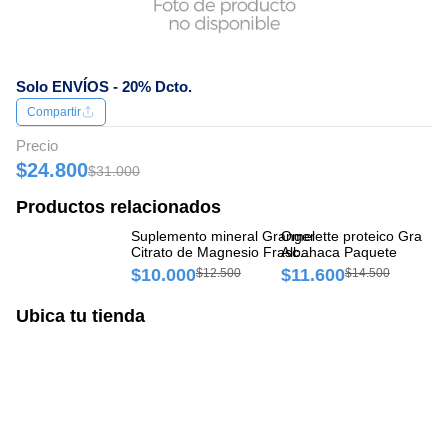
Solo ENVÍOS - 20% Dcto.
Compartir
Precio
$24.800
$31.000
Productos relacionados
Suplemento mineral Granger
Omelette proteico Grange
Su
Citrato de Magnesio Frasco x
Albahaca Paquete
Pr
144 gr
Fr
$10.000
$11.600
$
$12.500
$14.500
Ubica tu tienda