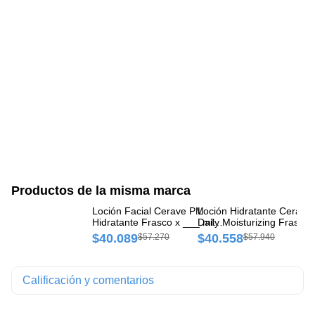
Productos de la misma marca
Loción Facial Cerave PM
Loción Hidratante Cerave
Li
Hidratante Frasco x ___ ml
Daily Moisturizing Frasco 
Hy
(Completar ml si se conoce)
16 oz
Cl
$40.089
$40.558
$
$57.270
$57.940
Calificación y comentarios