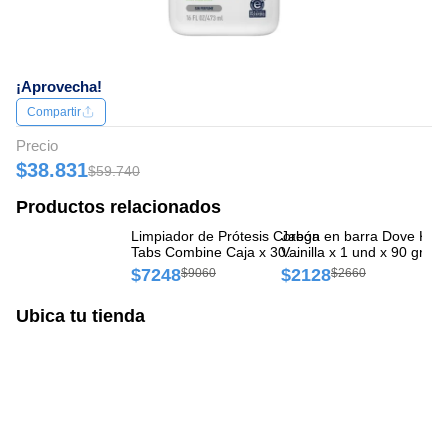
¡Aprovecha!
Compartir
Precio
$38.831
$59.740
Productos relacionados
Limpiador de Prótesis Corega
Jabón en barra Dove Karit
Ja
Tabs Combine Caja x 30
Vainilla x 1 und x 90 gr
un
tabletas
$7248
$2128
$
$9060
$2660
Ubica tu tienda