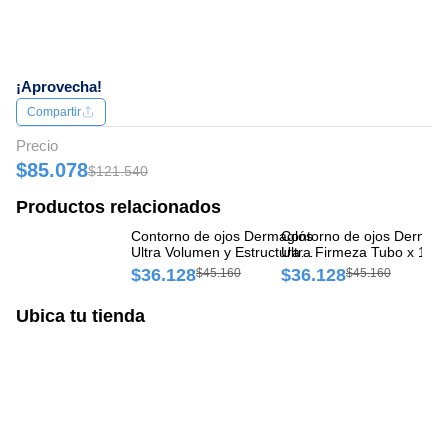
¡Aprovecha!
Compartir
Precio
$85.078
$121.540
Productos relacionados
Contorno de ojos Dermaglós
Contorno de ojos Dermag
Co
Ultra Volumen y Estructura
Ultra Firmeza Tubo x 15 g
Ul
Tubo x 15 gr
15
$36.128
$36.128
$
$45.160
$45.160
Ubica tu tienda