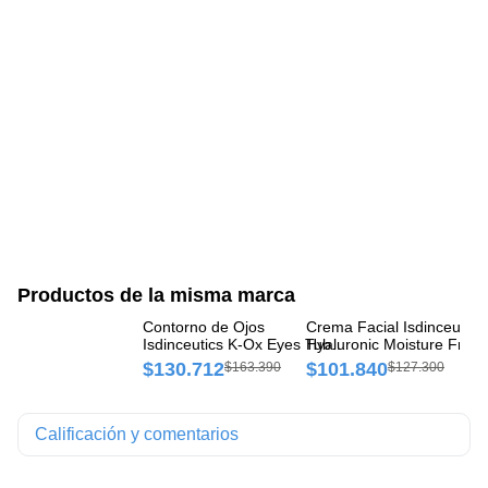
Productos de la misma marca
Contorno de Ojos
Crema Facial Isdinceutics
Cr
Isdinceutics K-Ox Eyes Tubo
Hyaluronic Moisture Frasc
Hy
x 15 ml
50 ml
No
$130.712
$101.840
$
$163.390
$127.300
Calificación y comentarios