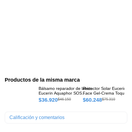
Productos de la misma marca
Bálsamo reparador de labios
Protector Solar Eucerin S
Bá
Eucerin Aquaphor SOS
Face Gel-Crema Toque S
Aq
Frasco x 10 ml
Fps50+ x 50 ml
$36.920
$60.248
$
$46.150
$75.310
Calificación y comentarios