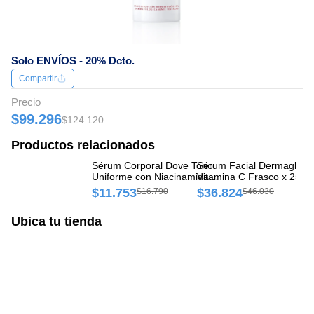
Solo ENVÍOS - 20% Dcto.
Compartir
Precio
$99.296
$124.120
Productos relacionados
Sérum Corporal Dove Tono
Sérum Facial Dermaglas 
Se
Uniforme con Niacinamida
Vitamina C Frasco x 25 ml
Pu
Frasco x 200 ml
$11.753
$36.824
$
$16.790
$46.030
Ubica tu tienda