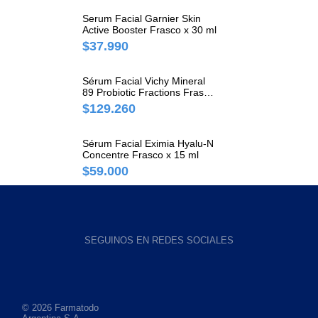
Serum Facial Garnier Skin
Active Booster Frasco x 30 ml
$37.990
Sérum Facial Vichy Mineral
89 Probiotic Fractions Frasco
x 30 ml
$129.260
Sérum Facial Eximia Hyalu-N
Concentre Frasco x 15 ml
$59.000
SEGUINOS EN REDES SOCIALES
© 2026 Farmatodo