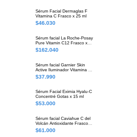
Sérum Facial Dermaglas F
Vitamina C Frasco x 25 ml
$46.030
Sérum facial La Roche-Posay
Pure Vitamin C12 Frasco x
30 ml
$162.040
Sérum facial Garnier Skin
Active Iluminador Vitamina C
Frasco x 30 ml
$37.990
Sérum Facial Eximia Hyalu-C
Concentré Gotas x 15 ml
$53.000
Sérum facial Caviahue C del
Volcán Antioxidante Frasco x
30 ml
$61.000