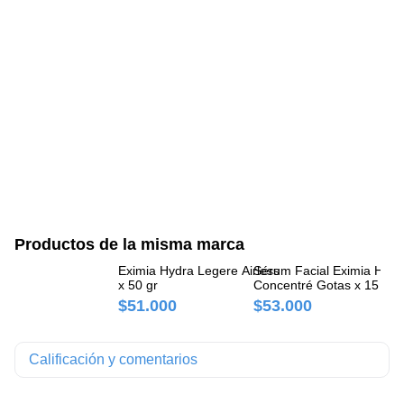
Productos de la misma marca
Eximia Hydra Legere Airless
Sérum Facial Eximia Hyal
Sé
x 50 gr
Concentré Gotas x 15 ml
Co
$51.000
$53.000
$
Calificación y comentarios