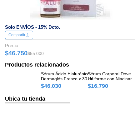
Solo ENVÍOS - 15% Dcto.
Compartir
Precio
$46.750
$55.000
Productos relacionados
Sérum Ácido Hialurónico
Sérum Corporal Dove Ton
Sé
Dermaglós Frasco x 30 ml
Uniforme con Niacinamida
Vi
Frasco x 200 ml
$46.030
$16.790
$
Ubica tu tienda