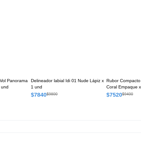
 Vol Panorama
Delineador labial Idi 01 Nude Lápiz x
Rubor Compacto 
 und
1 und
Coral Empaque x
$7840
$7520
$9800
$9400