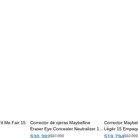
it Me Fair 15
Corrector de ojeras Maybelline
Corrector Maybell
Eraser Eye Concealer Neutralizer 150
Légèr 15 Empaqu
Pincel x 1 und
$30.392
$19.794
$37.990
$32.990