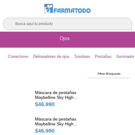
Busca aquí tu producto
Ojos
Correctores
Delineadores de ojos
Sombras
Pestañas
Iluminador
Filtrar Búsqueda
Máscara de pestañas
Maybelline Sky High
Washable Frasco x 1 und
$46.990
Máscara de pestañas
Maybelline Sky High
Waterproof Frasco x 1 und
$46.990