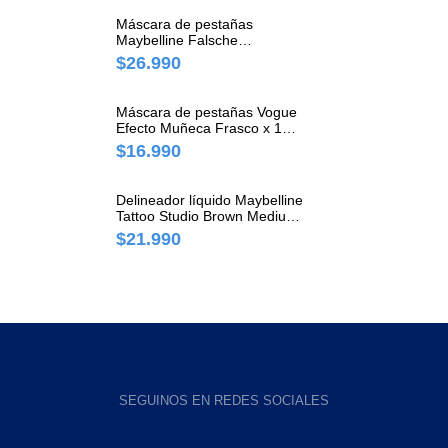
Máscara de pestañas
Maybelline Falsche
Waterproof Frasco x 1 und
$26.990
Máscara de pestañas Vogue
Efecto Muñeca Frasco x 1
und
$16.990
Delineador líquido Maybelline
Tattoo Studio Brown Medium
Cepillo x 1 und
$21.990
SEGUINOS EN REDES SOCIALES