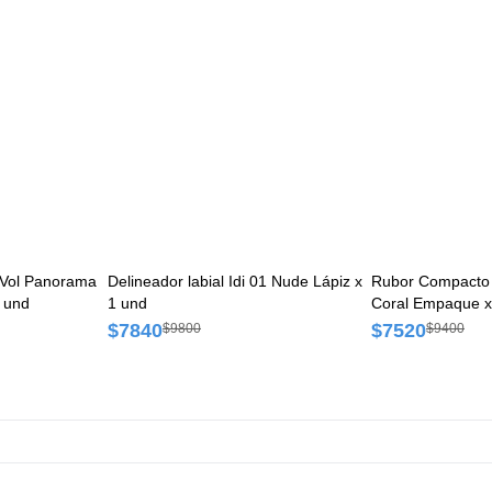
 Vol Panorama
Delineador labial Idi 01 Nude Lápiz x
Rubor Compacto 
 und
1 und
Coral Empaque x
$7840
$7520
$9800
$9400