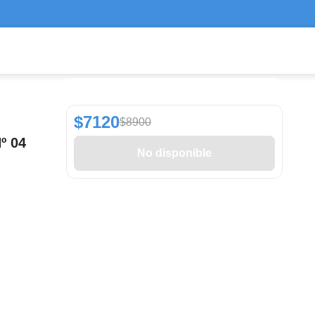
$7120
$8900
º 04
No disponible