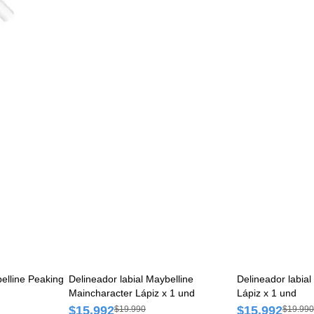
belline Peaking
Delineador labial Maybelline
Delineador labial 
Maincharacter Lápiz x 1 und
Lápiz x 1 und
$15.992
$15.992
$19.990
$19.990