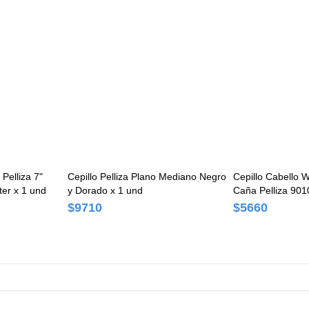
Pelliza 7"
Cepillo Pelliza Plano Mediano Negro
Cepillo Cabello 
ter x 1 und
y Dorado x 1 und
Caña Pelliza 901
$9710
$5660