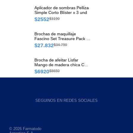
Aplicador de sombras Pelliza
Simple Corto Blíster x 3 und
$2552
$3190
Brochas de maquillaje
Fascino Set Treasure Pack x
5 und
$27.832
$34.790
Brocha de afeitar Lisfar
Mango de madera chica Caja
x 1 und
$6920
$8650
SEGUINOS EN REDES SOCIALES
© 2026 Farmatodo