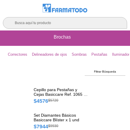
Busca aquí tu producto
Brochas
Correctores
Delineadores de ojos
Sombras
Pestañas
Iluminador
Filtrar Búsqueda
Cepillo para Pestañas y
Cejas Basiccare Ref. 1065 x
1 und
$4576
$5720
Set Diamantes Básicos
Basiccare Blíster x 1 und
$7944
$9930