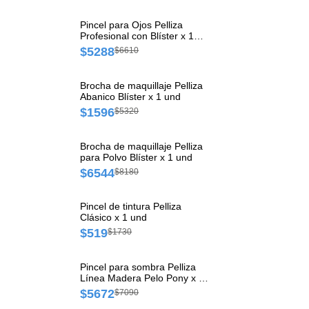
Pincel para Ojos Pelliza
Profesional con Blíster x 1
und
$5288
$6610
Brocha de maquillaje Pelliza
Abanico Blíster x 1 und
$1596
$5320
Brocha de maquillaje Pelliza
para Polvo Blíster x 1 und
$6544
$8180
Pincel de tintura Pelliza
Clásico x 1 und
$519
$1730
Pincel para sombra Pelliza
Línea Madera Pelo Pony x 1
und
$5672
$7090