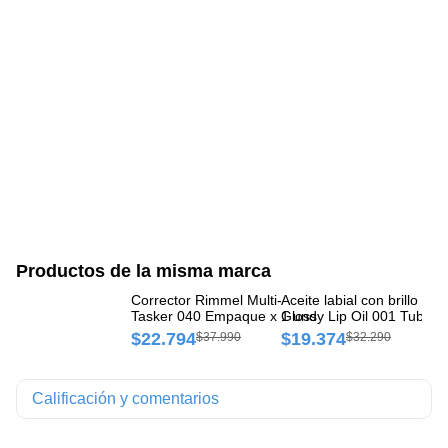
Productos de la misma marca
Corrector Rimmel Multi-
Aceite labial con brillo Ri
Co
Tasker 040 Empaque x 1 und
Glossy Lip Oil 001 Tubo x
Fr
und
un
$22.794
$19.374
$
$37.990
$32.290
Calificación y comentarios