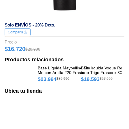
Solo ENVÍOS - 20% Dcto.
Compartir
Precio
$16.720
$20.900
Productos relacionados
Base Líquida Maybelline Fit
Base líquida Vogue Resist
Ba
Me con Arcilla 220 Frasco x
tono Trigo Frasco x 30 ml
AH
30 ml
$23.994
$19.593
$
$39.990
$27.990
Ubica tu tienda