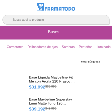
Busca aquí tu producto
Bases
Correctores
Delineadores de ojos
Sombras
Pestañas
Iluminador
Filtrar Búsqueda
Base Líquida Maybelline Fit
Me con Arcilla 220 Frasco x
30 ml
$31.992
$39.990
Base Maybelline Superstay
Lumi Matte Tono 120
Empaque x 1 und
$39.192
$48.990