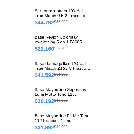
Serum rellenador L'Oréal
True Match 0.5-2 Frasco x 1
und
$44.792
$55.990
Base Revlon Colorstay
Awakening 5 en 1 FA005
Frasco x 1 und
$22.160
$27.700
Base de maquillaje L'Oréal
True Match 2.R/2.C Frasco x
1 und
$41.592
$51.990
Base Maybelline Superstay
Lumi Matte Tono 125
Empaque x 1 und
$39.192
$48.990
Base Maybelline Fit Me Tono
112 Frasco x 1 und
$31.992
$39.990