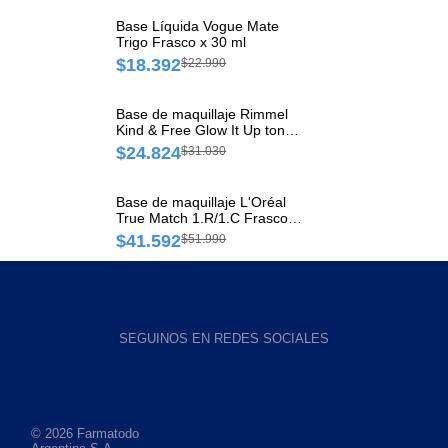
Base Líquida Vogue Mate
Trigo Frasco x 30 ml
$18.392
$22.990
Base de maquillaje Rimmel
Kind & Free Glow It Up tono
150 Rose Vanilla Empaque x
$24.824
$31.030
30 ml
Base de maquillaje L'Oréal
True Match 1.R/1.C Frasco x
1 und
$41.592
$51.990
SEGUINOS EN REDES SOCIALES
© 2026 Farmatodo