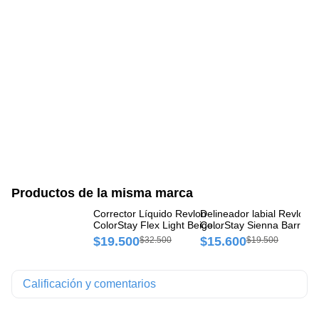
Productos de la misma marca
Corrector Líquido Revlon
Delineador labial Revlon
Es
ColorStay Flex Light Beige
ColorStay Sienna Barra x 
73
Frasco x 1 und
und
$19.500
$15.600
$
$32.500
$19.500
Calificación y comentarios