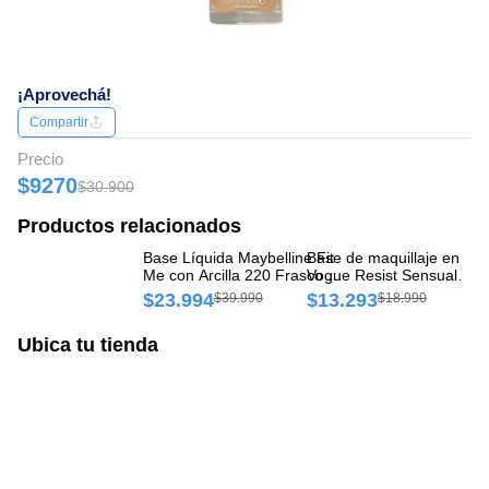
¡Aprovechá!
Compartir
Precio
$9270
$30.900
Productos relacionados
Base Líquida Maybelline Fit
Base de maquillaje en pol
Ba
Me con Arcilla 220 Frasco x
Vogue Resist Sensual
Ma
30 ml
Estuche x 1 und
FP
$23.994
$13.293
$
$39.990
$18.990
Ubica tu tienda