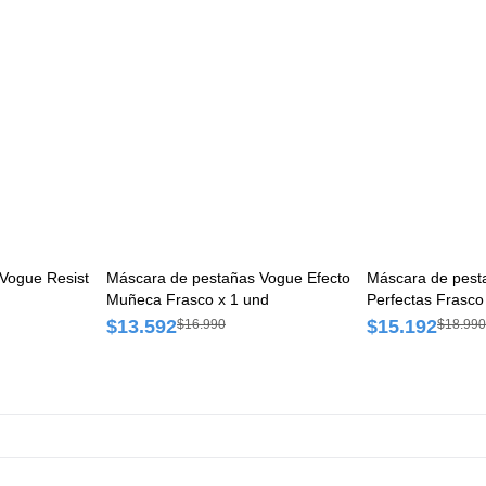
Vogue Resist
Máscara de pestañas Vogue Efecto
Máscara de pest
Muñeca Frasco x 1 und
Perfectas Frasco
$13.592
$15.192
$16.990
$18.990