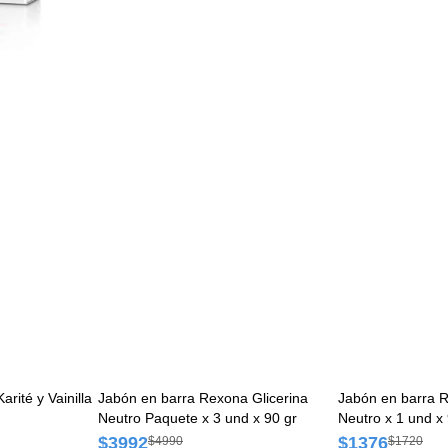
rité y Vainilla
Jabón en barra Rexona Glicerina
Jabón en barra R
Neutro Paquete x 3 und x 90 gr
Neutro x 1 und x 
$3992
$1376
$4990
$1720