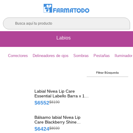
Busca aquí tu producto
Labios
Correctores
Delineadores de ojos
Sombras
Pestañas
Iluminador
Filtrar Búsqueda
Labial Nivea Lip Care
Essential Labello Barra x 1
und
$6552
$8190
Bálsamo labial Nivea Lip
Care Blackberry Shine
(Labello) Empaque x 1 und
$6424
$8030