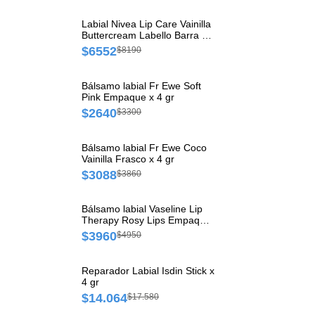
Labial Nivea Lip Care Vainilla
Buttercream Labello Barra x
1 und
$6552
$8190
Bálsamo labial Fr Ewe Soft
Pink Empaque x 4 gr
$2640
$3300
Bálsamo labial Fr Ewe Coco
Vainilla Frasco x 4 gr
$3088
$3860
Bálsamo labial Vaseline Lip
Therapy Rosy Lips Empaque
x 4.8 gr
$3960
$4950
Reparador Labial Isdin Stick x
4 gr
$14.064
$17.580