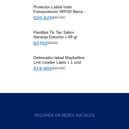
Protector Labial Isdin
Fotoprotector SPF50 Barra x
4 gr
$20.825
$29.750
Pastillas Tic Tac Sabor
Naranja Estuche x 49 gr
$2752
$3440
Delineador labial Maybelline
Line Leader Lápiz x 1 und
$15.992
$19.990
SEGUINOS EN REDES SOCIALES