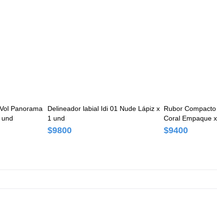
 Vol Panorama
Delineador labial Idi 01 Nude Lápiz x
Rubor Compacto 
 und
1 und
Coral Empaque x
$9800
$9400