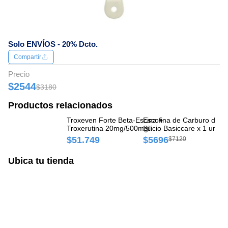
Solo ENVÍOS - 20% Dcto.
Compartir
Precio
$2544
$3180
Productos relacionados
Troxeven Forte Beta-Escina +
Escofina de Carburo de
Es
Troxerutina 20mg/500mg
Silicio Basiccare x 1 und
Pe
Craveri Caja x 40
$51.749
$5696
$
$7120
Comprimidos
Ubica tu tienda