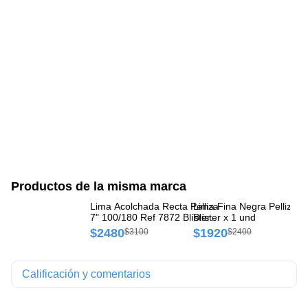
Productos de la misma marca
Lima Acolchada Recta Pelliza
Lima Fina Negra Pelliza 7
Ce
7" 100/180 Ref 7872 Blíster x
Blíster x 1 und
Ne
1 und
$2480
$1920
$
$3100
$2400
Calificación y comentarios