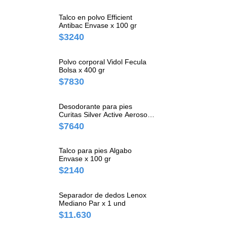
Talco en polvo Efficient
Antibac Envase x 100 gr
$3240
Polvo corporal Vidol Fecula
Bolsa x 400 gr
$7830
Desodorante para pies
Curitas Silver Active Aerosol x
150 ml
$7640
Talco para pies Algabo
Envase x 100 gr
$2140
Separador de dedos Lenox
Mediano Par x 1 und
$11.630