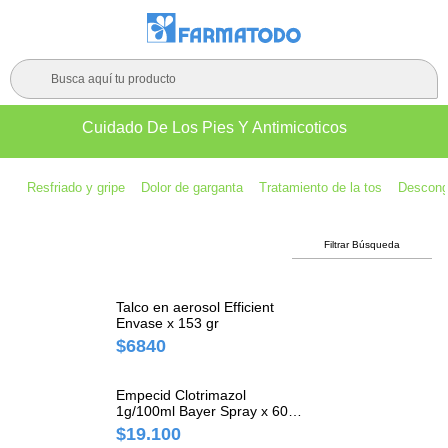
Busca aquí tu producto
Cuidado De Los Pies Y Antimicoticos
Resfriado y gripe
Dolor de garganta
Tratamiento de la tos
Descong
Filtrar Búsqueda
Talco en aerosol Efficient
Envase x 153 gr
$6840
Empecid Clotrimazol
1g/100ml Bayer Spray x 60
ml
$19.100