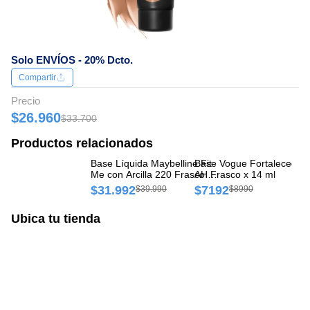
Solo ENVÍOS - 20% Dcto.
Compartir
Precio
$26.960
$33.700
Productos relacionados
Base Líquida Maybelline Fit
Base Vogue Fortalecedor
Ba
Me con Arcilla 220 Frasco x
AH Frasco x 14 ml
12
30 ml
$31.992
$7192
$
$39.990
$8990
Ubica tu tienda