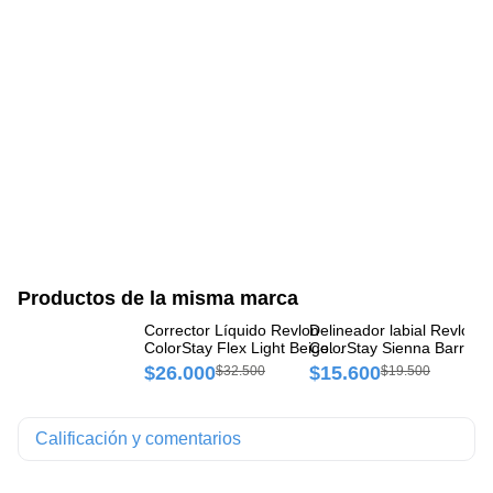
Productos de la misma marca
Corrector Líquido Revlon
Delineador labial Revlon
Bá
ColorStay Flex Light Beige
ColorStay Sienna Barra x 
Sw
Frasco x 1 und
und
$26.000
$15.600
$
$32.500
$19.500
Calificación y comentarios