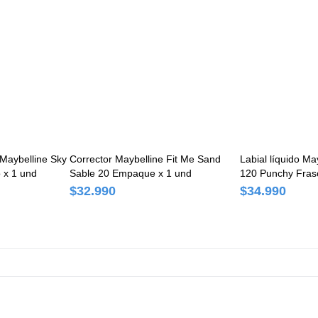
Maybelline Sky
Corrector Maybelline Fit Me Sand
Labial líquido May
 x 1 und
Sable 20 Empaque x 1 und
120 Punchy Fras
$32.990
$34.990