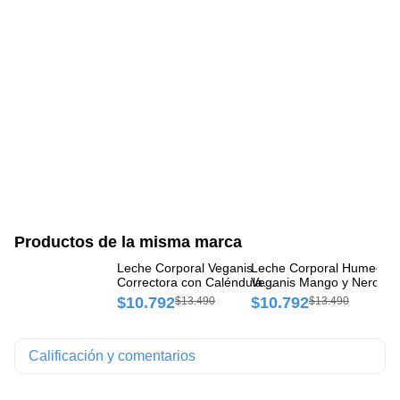
Productos de la misma marca
Leche Corporal Veganis
Leche Corporal Humectan
Le
Correctora con Caléndula
Veganis Mango y Neroli
Ve
Frasco x 500 g
Frasco x 500 g
Fr
$10.792
$10.792
$
$13.490
$13.490
Calificación y comentarios