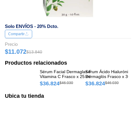
Solo ENVÍOS - 20% Dcto.
Compartir
Precio
$11.072
$13.840
Productos relacionados
Sérum Facial Dermaglas F
Sérum Ácido Hialurónico
Sé
Vitamina C Frasco x 25 ml
Dermaglós Frasco x 30 ml
Un
Fr
$36.824
$36.824
$
$46.030
$46.030
Ubica tu tienda