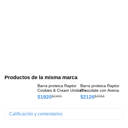
Productos de la misma marca
Barra proteica Raptor
Barra proteica Raptor
Wh
Cookies & Cream Unidad x
Chocolate con Avena
Ch
15 g
Empaque x 15 gr
$1920
$2126
$
$2400
$2658
Calificación y comentarios