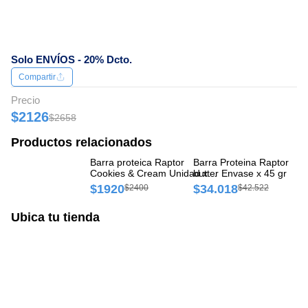
Solo ENVÍOS - 20% Dcto.
Compartir
Precio
$2126
$2658
Productos relacionados
Barra proteica Raptor
Barra Proteina Raptor pea
Ba
Cookies & Cream Unidad x
butter Envase x 45 gr
Co
15 g
gr
$1920
$34.018
$
$2400
$42.522
Ubica tu tienda