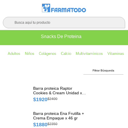
Busca aquí tu producto
Snacks De Proteina
Adultos
Niños
Colágenos
Calcio
Multivitamínicos
Vitaminas
Filtrar Búsqueda
Barra proteica Raptor
Cookies & Cream Unidad x
15 g
$1920
$2400
Barra proteica Ena Frutilla +
Crema Empaque x 46 gr
$1880
$2350