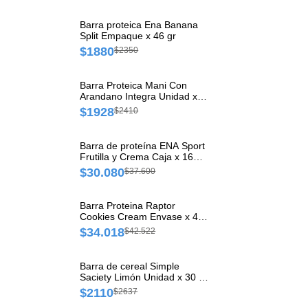
Barra proteica Ena Banana
Split Empaque x 46 gr
$1880
$2350
Barra Proteica Mani Con
Arandano Integra Unidad x
43 g
$1928
$2410
Barra de proteína ENA Sport
Frutilla y Crema Caja x 16
und
$30.080
$37.600
Barra Proteina Raptor
Cookies Cream Envase x 45
gr
$34.018
$42.522
Barra de cereal Simple
Saciety Limón Unidad x 30 g
1 und
$2110
$2637