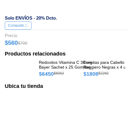
Solo ENVÍOS - 20% Dcto.
Compartir
Precio
$560
$700
Productos relacionados
Redoxitos Vitamina C 30 mg
Gomitas para Cabello Mar
Re
Bayer Sachet x 25 Gomitas
Roggiero Negras x 4 und
Sa
$6450
$1808
$
$8062
$2260
Ubica tu tienda