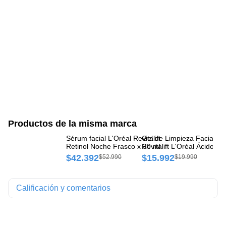
Productos de la misma marca
Sérum facial L'Oréal Revitalift
Gel de Limpieza Facial
Ge
Retinol Noche Frasco x 30 ml
Revitalift L'Oréal Ácido
Br
Hialurónico Tubo x 150 ml
un
$42.392
$15.992
$
$52.990
$19.990
Calificación y comentarios