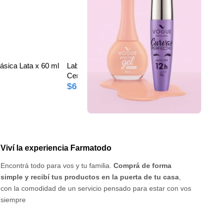
ásica Lata x 60 ml
Labial Nivea Lip Care Fruity Shine
Labial Nive
Cereza Labello Barra x 1 und
Buttercrea
$6552
$6552
$8190
$81
Viví la experiencia Farmatodo
Encontrá todo para vos y tu familia.
Comprá de forma
simple y recibí tus productos en la puerta de tu casa
,
con la comodidad de un servicio pensado para estar con vos
siempre