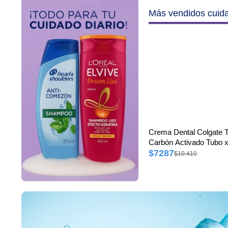
Más vendidos cuid
Crema Dental Colgate T
Carbón Activado Tubo x
$7287
$10.410