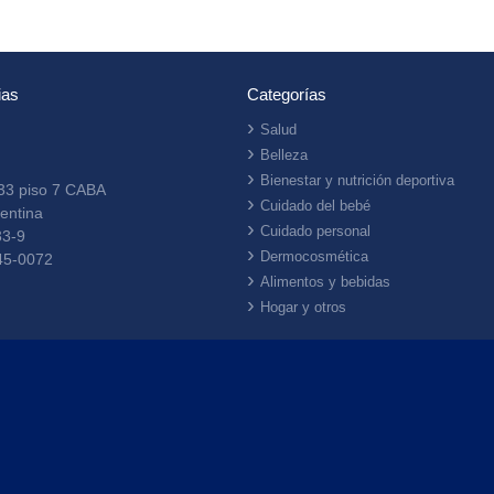
ias
Categorías
Salud
Belleza
Bienestar y nutrición deportiva
33 piso 7 CABA
Cuidado del bebé
entina
Cuidado personal
33-9
Dermocosmética
45-0072
Alimentos y bebidas
Hogar y otros