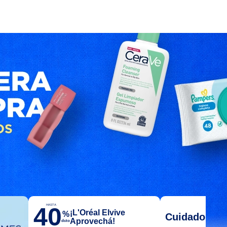
40
HASTA
¡L'Oréal Elvive
%
Cuidado del
Aprovechá!
dcto