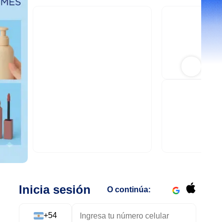
Inicia sesión
O continúa:
+
54