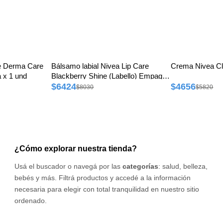
re Derma Care
Bálsamo labial Nivea Lip Care
Crema Nivea Cl
 x 1 und
Blackberry Shine (Labello) Empaque
x 1 und
$6424
$4656
$8030
$5820
¿Cómo explorar nuestra tienda?
Usá el buscador o navegá por las
categorías
: salud, belleza,
bebés y más. Filtrá productos y accedé a la información
necesaria para elegir con total tranquilidad en nuestro sitio
ordenado.