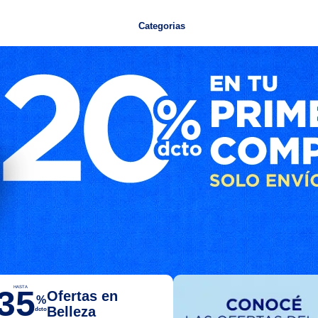
Categorias
35
HASTA
Ofertas en
%
Belleza
dcto