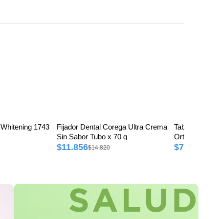
Whitening 1743
Fijador Dental Corega Ultra Crema
Tabletas Limp
Sin Sabor Tubo x 70 g
Ortodoncia Es
$11.856
$7968
$14.820
$9960