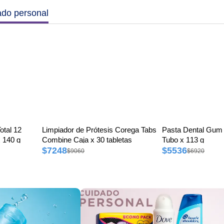
ado personal
otal 12
Limpiador de Prótesis Corega Tabs
Pasta Dental Gum 
 140 g
Combine Caja x 30 tabletas
Tubo x 113 g
$7248
$5536
$9060
$6920