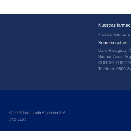
Nuestras farmac
Ubicar Farmacia
Sobre nosotros
Calle Paraguay 7
Buenos Aires, Arg
CUIT 30-716227
Teléfono: 0800-3
© 2026 Farmatodo Argentina S.A.
ARG-v1.0.0