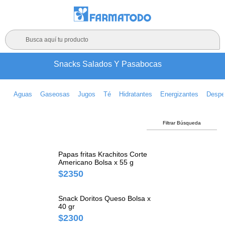
Busca aquí tu producto
Snacks Salados Y Pasabocas
Aguas
Gaseosas
Jugos
Té
Hidratantes
Energizantes
Despe
Filtrar Búsqueda
Papas fritas Krachitos Corte
Americano Bolsa x 55 g
$2350
Snack Doritos Queso Bolsa x
40 gr
$2300