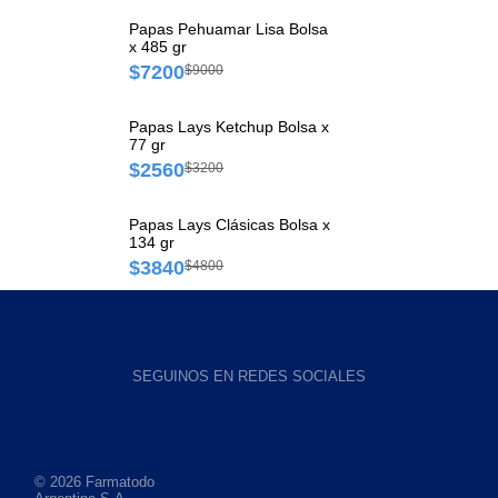
Papas Pehuamar Lisa Bolsa
x 485 gr
$7200
$9000
Papas Lays Ketchup Bolsa x
77 gr
$2560
$3200
Papas Lays Clásicas Bolsa x
134 gr
$3840
$4800
SEGUINOS EN REDES SOCIALES
© 2026 Farmatodo