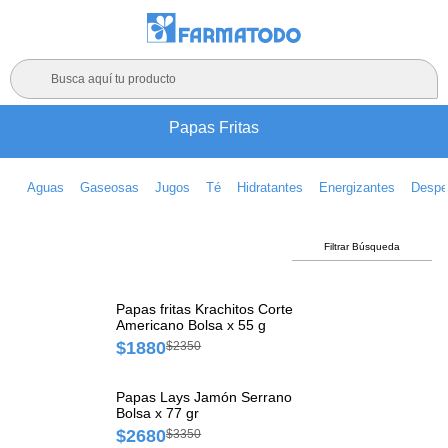
Busca aquí tu producto
Papas Fritas
Aguas
Gaseosas
Jugos
Té
Hidratantes
Energizantes
Despe
Filtrar Búsqueda
Papas fritas Krachitos Corte
Americano Bolsa x 55 g
$1880
$2350
Papas Lays Jamón Serrano
Bolsa x 77 gr
$2680
$3350