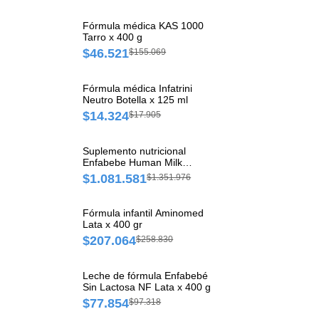
Fórmula médica KAS 1000
Tarro x 400 g
$46.521
$155.069
Fórmula médica Infatrini
Neutro Botella x 125 ml
$14.324
$17.905
Suplemento nutricional
Enfabebe Human Milk
Fortifier Caja x 100 Ampollas
$1.081.581
$1.351.976
de 5 ml
Fórmula infantil Aminomed
Lata x 400 gr
$207.064
$258.830
Leche de fórmula Enfabebé
Sin Lactosa NF Lata x 400 g
$77.854
$97.318