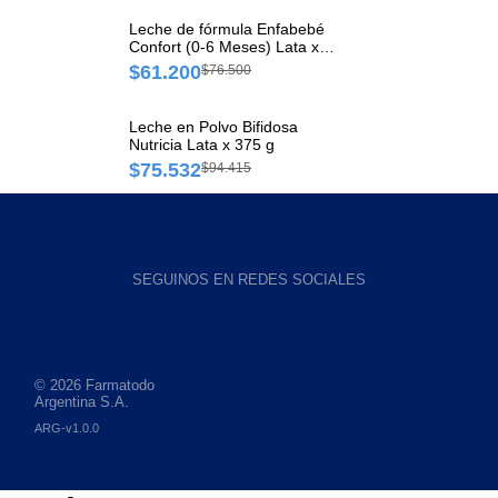
Leche de fórmula Enfabebé
Confort (0-6 Meses) Lata x
400 g
$61.200
$76.500
Leche en Polvo Bifidosa
Nutricia Lata x 375 g
$75.532
$94.415
SEGUINOS EN REDES SOCIALES
© 2026 Farmatodo
Argentina S.A.
ARG-v1.0.0