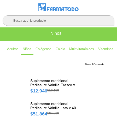
Busca aquí tu producto
Ninos
Adultos
Niños
Colágenos
Calcio
Multivitamínicos
Vitaminas
Filtrar Búsqueda
Suplemento nutricional
Pediasure Vainilla Frasco x
220 ml
$12.946
$16.183
Suplemento nutricional
Pediasure Vainilla Lata x 400
gr
$51.864
$64.830