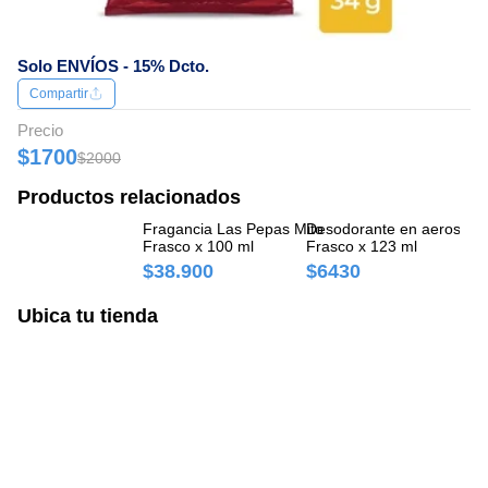
Solo ENVÍOS - 15% Dcto.
Compartir
Precio
$1700
$2000
Productos relacionados
Fragancia Las Pepas Mito
Desodorante en aerosol 
De
Frasco x 100 ml
Frasco x 123 ml
12
$38.900
$6430
$
Ubica tu tienda