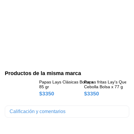
Productos de la misma marca
Papas Lays Clásicas Bolsa x
Papas fritas Lay's Queso 
Pa
85 gr
Cebolla Bolsa x 77 g
Bo
$3350
$3350
$
Calificación y comentarios