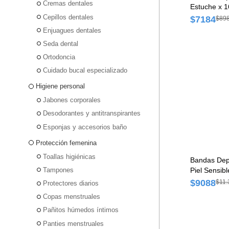
Cremas dentales
Estuche x 1
Cepillos dentales
$7184
$89
Enjuagues dentales
Seda dental
Ortodoncia
Cuidado bucal especializado
Higiene personal
Jabones corporales
Desodorantes y antitranspirantes
Esponjas y accesorios baño
Protección femenina
Toallas higiénicas
Bandas Depil
Tampones
Piel Sensib
$9088
$11.
Protectores diarios
Copas menstruales
Pañitos húmedos íntimos
Panties menstruales