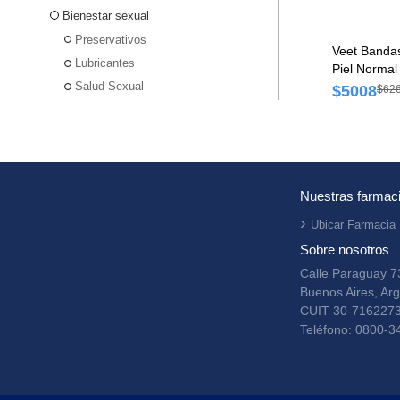
Bienestar sexual
Preservativos
Veet Bandas
Lubricantes
Piel Normal
Salud Sexual
$5008
$62
Nuestras farmac
Ubicar Farmacia
Sobre nosotros
Calle Paraguay 7
Buenos Aires, Arg
CUIT 30-716227
Teléfono: 0800-3