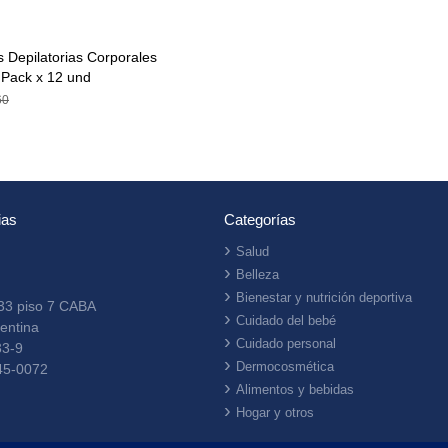
 Depilatorias Corporales
 Pack x 12 und
60
ias
Categorías
Salud
Belleza
Bienestar y nutrición deportiva
33 piso 7 CABA
Cuidado del bebé
entina
Cuidado personal
33-9
Dermocosmética
45-0072
Alimentos y bebidas
Hogar y otros