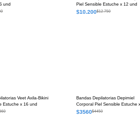
6 und
Piel Sensible Estuche x 12 und
$10.200
80
$12.750
atorias Veet Axila-Bikini
Bandas Depilatorias Depimiel
le Estuche x 16 und
Corporal Piel Sensible Estuche 
und
$3560
360
$4450