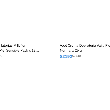
atorias Millefiori
Veet Crema Depilatoria Axila Pie
Piel Sensible Pack x 12
Normal x 25 g
$2192
00
$2740