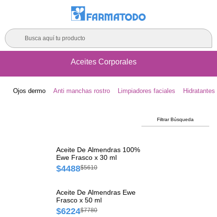
Busca aquí tu producto
Aceites Corporales
Ojos dermo
Anti manchas rostro
Limpiadores faciales
Hidratantes 
Filtrar Búsqueda
Aceite De Almendras 100%
Ewe Frasco x 30 ml
$4488
$5610
Aceite De Almendras Ewe
Frasco x 50 ml
$6224
$7780