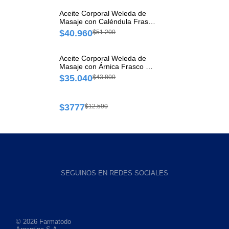
Aceite Corporal Weleda de
Masaje con Caléndula Frasco
x 100 ml
$40.960
$51.200
Aceite Corporal Weleda de
Masaje con Árnica Frasco x
50 ml
$35.040
$43.800
Gel Bio Oil Tarro x 50 ml
$3777
$12.590
SEGUINOS EN REDES SOCIALES
© 2026 Farmatodo