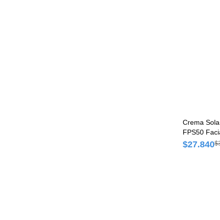
Crema Sola
FPS50 Faci
Probada Tub
$27.840
$