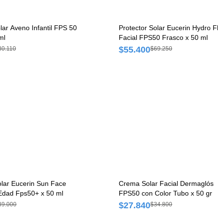
lar Aveno Infantil FPS 50
Protector Solar Eucerin Hydro F
ml
Facial FPS50 Frasco x 50 ml
$55.400
30.110
$69.250
olar Eucerin Sun Face
Crema Solar Facial Dermaglós
 Edad Fps50+ x 50 ml
FPS50 con Color Tubo x 50 gr
$27.840
89.000
$34.800