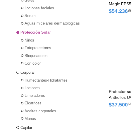
Geles
Magic FPS5
Lociones faciales
$54.236
$
Serum
Aguas micelares dermatológicas
Protección Solar
Niños
Fotoprotectores
Bloqueadores
Con color
Corporal
Humectantes-Hidratantes
Lociones
Protector s
Limpiadores
Anthelios 
Cicatrices
40 ml
$37.500
$
Aceites corporales
Manos
Capilar