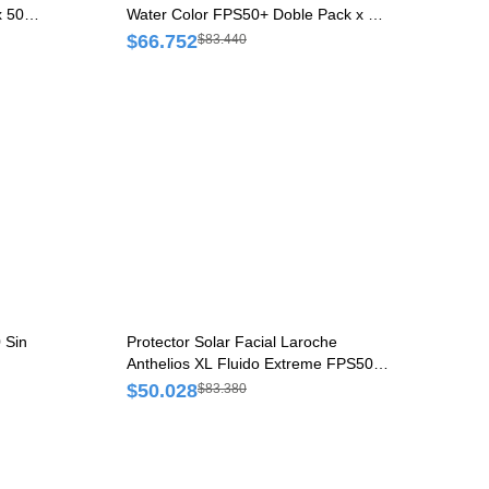
x 50
Water Color FPS50+ Doble Pack x 50
ml
$66.752
$83.440
 Sin
Protector Solar Facial Laroche
Anthelios XL Fluido Extreme FPS50
Tubo x 50 ml
$50.028
$83.380