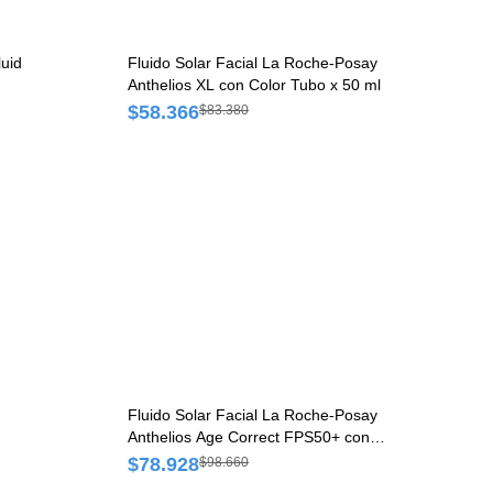
luid
Fluido Solar Facial La Roche-Posay
Anthelios XL con Color Tubo x 50 ml
$58.366
$83.380
Fluido Solar Facial La Roche-Posay
Anthelios Age Correct FPS50+ con
Color Tubo x 50 ml
$78.928
$98.660