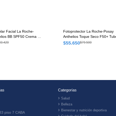
olar Facial La Roche-
Fotoprotector La Roche-Posay
elios BB SPF50 Crema x
Anthelios Toque Seco F50+ Tub
50 ml
$55.650
83.420
$79.500
ias
Categorías
Salud
Belleza
Bienestar y nutrición deportiva
33 piso 7 CABA