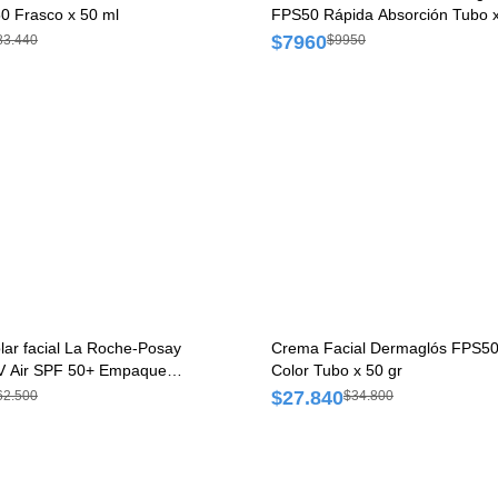
0 Frasco x 50 ml
FPS50 Rápida Absorción Tubo 
ml
$7960
83.440
$9950
olar facial La Roche-Posay
Crema Facial Dermaglós FPS50
UV Air SPF 50+ Empaque x
Color Tubo x 50 gr
$27.840
62.500
$34.800