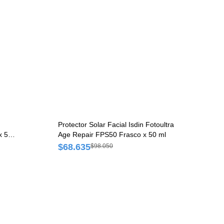
Protector Solar Facial Isdin Fotoultra
x 50
Age Repair FPS50 Frasco x 50 ml
$68.635
$98.050