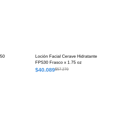
S50
Loción Facial Cerave Hidratante
FPS30 Frasco x 1.75 oz
$40.089
$57.270