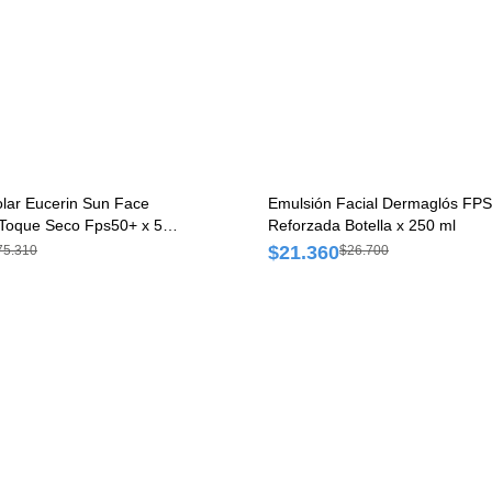
olar Eucerin Sun Face
Emulsión Facial Dermaglós FP
Toque Seco Fps50+ x 50
Reforzada Botella x 250 ml
$21.360
75.310
$26.700