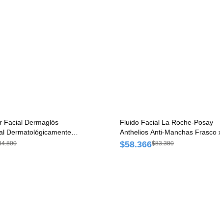
r Facial Dermaglós
Fluido Facial La Roche-Posay
al Dermatológicamente
Anthelios Anti-Manchas Frasco 
o x 50 gr
ml
$58.366
34.800
$83.380