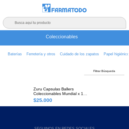
Busca aquí tu producto
Coleccionables
Baterías
Ferretería y otros
Cuidado de los zapatos
Papel higiénic
Filtrar Búsqueda
Zuru Capsulas Ballers
Coleccionables Mundial x 1
und
$25.000
SEGUINOS EN REDES SOCIALES