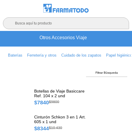
Busca aquí tu producto
Otros Accesorios Viaje
Baterías
Ferretería y otros
Cuidado de los zapatos
Papel higiénic
Filtrar Búsqueda
Botellas de Viaje Basiccare
Ref. 104 x 2 und
$7840
$9800
Cinturón Schkon 3 en 1 Art.
605 x 1 und
$8344
$10.430