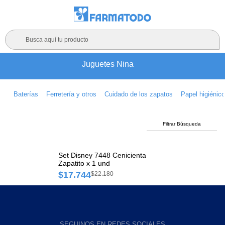
Busca aquí tu producto
Juguetes Nina
Baterías
Ferretería y otros
Cuidado de los zapatos
Papel higiénic
Filtrar Búsqueda
Set Disney 7448 Cenicienta
Zapatito x 1 und
$17.744
$22.180
SEGUINOS EN REDES SOCIALES