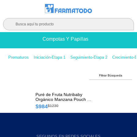
Busca aquí tu producto
Compotas Y Papillas
Prematuros
Iniciación-Etapa 1
Seguimiento-Etapa 2
Crecimiento-E
Filtrar Búsqueda
Puré de Fruta Nutribaby
Orgánico Manzana Pouch x
90 gr
$984
$1230
SEGUINOS EN REDES SOCIALES