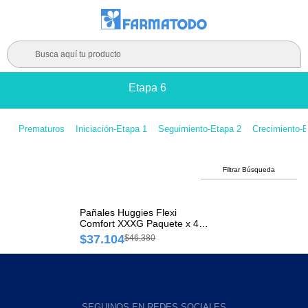
Busca aquí tu producto
Etapa 6
Prematuros
Iniciación-Etapa 1
Seguimiento-Etapa 2
Crecimiento-E
Filtrar Búsqueda
Pañales Huggies Flexi
Comfort XXXG Paquete x 48
und
$37.104
$46.380
SEGUINOS EN REDES SOCIALES