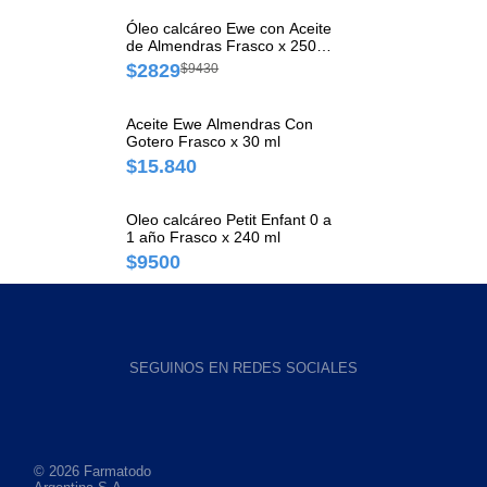
Óleo calcáreo Ewe con Aceite
de Almendras Frasco x 250
ml
$2829
$9430
Aceite Ewe Almendras Con
Gotero Frasco x 30 ml
$15.840
Oleo calcáreo Petit Enfant 0 a
1 año Frasco x 240 ml
$9500
SEGUINOS EN REDES SOCIALES
© 2026 Farmatodo