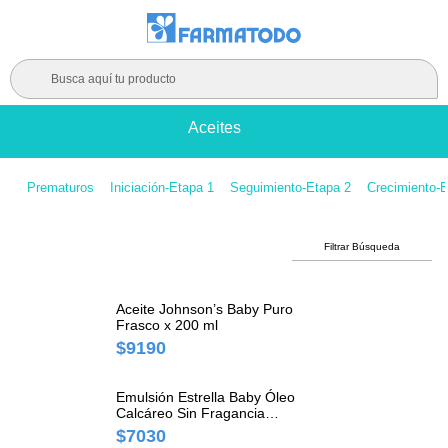
Busca aquí tu producto
Aceites
Prematuros
Iniciación-Etapa 1
Seguimiento-Etapa 2
Crecimiento-E
Filtrar Búsqueda
Aceite Johnson’s Baby Puro
Frasco x 200 ml
$9190
Emulsión Estrella Baby Óleo
Calcáreo Sin Fragancia
Extracto Algodón x 500 ml
$7030