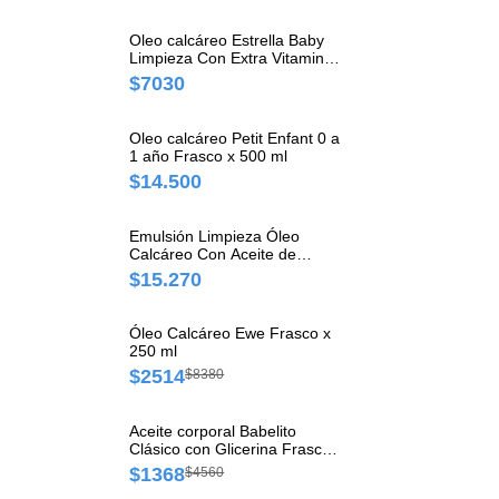
Oleo calcáreo Estrella Baby
Limpieza Con Extra Vitamina
Frasco x 500 ml
$7030
Oleo calcáreo Petit Enfant 0 a
1 año Frasco x 500 ml
$14.500
Emulsión Limpieza Óleo
Calcáreo Con Aceite de
Almendras Ewe Frasco x 500
$15.270
ml
Óleo Calcáreo Ewe Frasco x
250 ml
$2514
$8380
Aceite corporal Babelito
Clásico con Glicerina Frasco
x 200 ml
$1368
$4560