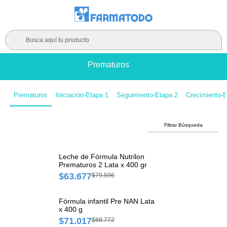
Busca aquí tu producto
Prematuros
Prematuros
Iniciación-Etapa 1
Seguimiento-Etapa 2
Crecimiento-E
Filtrar Búsqueda
Leche de Fórmula Nutrilon
Prematuros 2 Lata x 400 gr
$63.677
$79.596
Fórmula infantil Pre NAN Lata
x 400 g
$71.017
$88.772