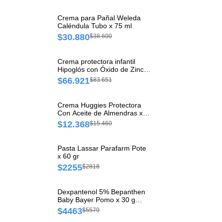
Crema para Pañal Weleda
Caléndula Tubo x 75 ml
$30.880
$38.600
Crema protectora infantil
Hipoglós con Óxido de Zinc
Pote x 350 g
$66.921
$83.651
Crema Huggies Protectora
Con Aceite de Almendras x
80 gr
$12.368
$15.460
Pasta Lassar Parafarm Pote
x 60 gr
$2255
$2818
Dexpantenol 5% Bepanthen
Baby Bayer Pomo x 30 g
Pomada
$4463
$5579