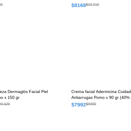
$8168
20
$10.210
ieza Dermaglós Facial Piel
Crema facial Adermicina Cuida
o x 150 gr
Antiarrugas Pomo x 90 gr (40% 
$7992
20.420
$9990