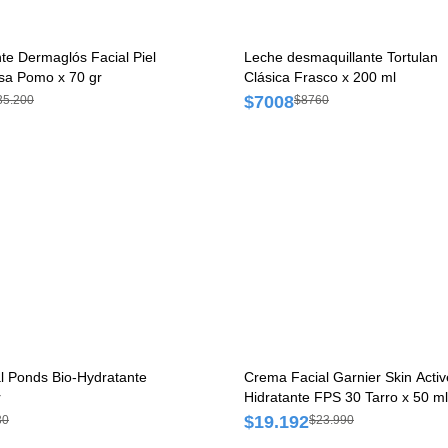
nte Dermaglós Facial Piel
Leche desmaquillante Tortulan
sa Pomo x 70 gr
Clásica Frasco x 200 ml
$7008
35.200
$8760
l Ponds Bio-Hydratante
Crema Facial Garnier Skin Activ
r
Hidratante FPS 30 Tarro x 50 ml
$19.192
30
$23.990