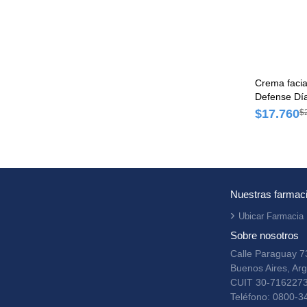
Crema facia
Defense Día
$17.760
$
Nuestras farmac
Ubicar Farmacia
Sobre nosotros
Calle Paraguay 7
Buenos Aires, Arg
CUIT 30-716227
Teléfono: 0800-3