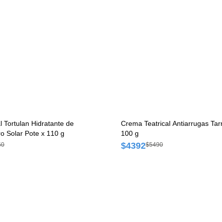
l Tortulan Hidratante de
Crema Teatrical Antiarrugas Tar
ro Solar Pote x 110 g
100 g
$4392
60
$5490