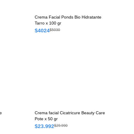
Crema Facial Ponds Bio Hidratante
Tarro x 100 gr
$4024
$5030
e
Crema facial Cicatricure Beauty Care
Pote x 50 gr
$23.992
$29.990