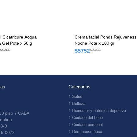
l Cicatricure Acqua
Crema facial Ponds Rejuveness
 Gel Pote x 50 g
Noche Pote x 100 gr
$5752
22.200
$7190
ias
Categorías
Salud
Belleza
Bienestar y nutrición deportiva
33 piso 7 CABA
Cuidado del bebé
entina
Cuidado personal
33-9
Dermocosmética
45-0072