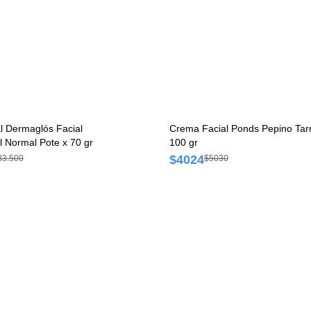
l Dermaglós Facial
Crema Facial Ponds Pepino Tar
el Normal Pote x 70 gr
100 gr
$4024
33.500
$5030