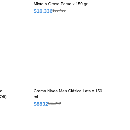
Mixta a Grasa Pomo x 150 gr
$16.336
$20.420
do
Crema Nivea Men Clásica Lata x 150
Off)
ml
$8832
$11.040