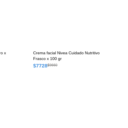
ro x
Crema facial Nivea Cuidado Nutritivo
Frasco x 100 gr
$7728
$9660