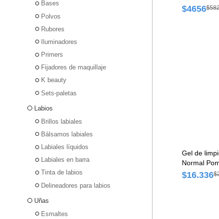
Bases
$4656
$58
Polvos
Rubores
Iluminadores
Primers
Fijadores de maquillaje
K beauty
Sets-paletas
Labios
Brillos labiales
Bálsamos labiales
Labiales líquidos
Gel de limp
Labiales en barra
Normal Pom
Tinta de labios
$16.336
$
Delineadores para labios
Uñas
Esmaltes