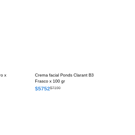
ro x
Crema facial Ponds Clarant B3
Frasco x 100 gr
$5752
$7190