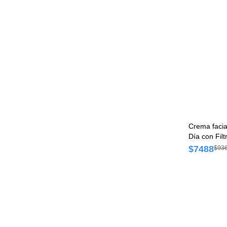
Crema facia
Día con Filt
$7488
$93