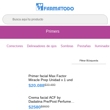
Busca aquí tu producto
Primers
Correctores
Delineadores de ojos
Sombras
Pestañas
Iluminador
Filtrar Búsqueda
Primer facial Max Factor
Miracle Prep Unidad x 1 und
$20.088
$33.480
Crema facial ACF by
Dadatina Pre/Post Perfume
Pomo x 1 und
$2580
$8600