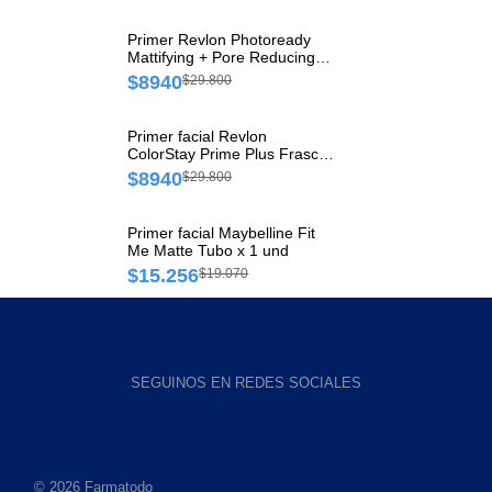
Primer Revlon Photoready
Mattifying + Pore Reducing
Tubo x 27 ml
$8940
$29.800
Primer facial Revlon
ColorStay Prime Plus Frasco
x 1 und
$8940
$29.800
Primer facial Maybelline Fit
Me Matte Tubo x 1 und
$15.256
$19.070
SEGUINOS EN REDES SOCIALES
© 2026 Farmatodo