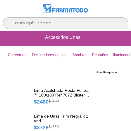
Busca aquí tu producto
Accesorios Unas
Correctores
Delineadores de ojos
Sombras
Pestañas
Iluminador
Filtrar Búsqueda
Lima Acolchada Recta Pelliza
7" 100/180 Ref 7872 Blíster x
1 und
$2480
$3100
Lima de Uñas Trim Negra x 2
und
$3728
$4660