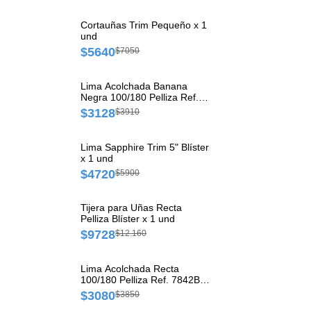
Cortauñas Trim Pequeño x 1
und
$5640
$7050
Lima Acolchada Banana
Negra 100/180 Pelliza Ref.
7840B x 1 und
$3128
$3910
Lima Sapphire Trim 5" Blíster
x 1 und
$4720
$5900
Tijera para Uñas Recta
Pelliza Blíster x 1 und
$9728
$12.160
Lima Acolchada Recta
100/180 Pelliza Ref. 7842B x
1 und
$3080
$3850