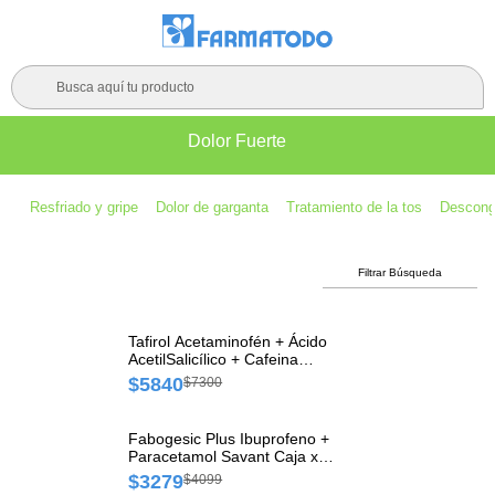
Busca aquí tu producto
Dolor Fuerte
Resfriado y gripe
Dolor de garganta
Tratamiento de la tos
Descong
Filtrar Búsqueda
Tafirol Acetaminofén + Ácido
AcetilSalicílico + Cafeina
250mg/250mg/65mg
$5840
$7300
Industria Argentina Caja x 10
Comprimidos
Fabogesic Plus Ibuprofeno +
Paracetamol Savant Caja x
10 Cápsulas
$3279
$4099