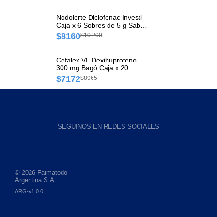
Nodolerte Diclofenac Investi
Caja x 6 Sobres de 5 g Sabor
Naranja
$8160
$10.200
Cefalex VL Dexibuprofeno
300 mg Bagó Caja x 20
Comprimidos
$7172
$8965
SEGUINOS EN REDES SOCIALES
© 2026 Farmatodo
Argentina S.A.
ARG-v1.0.0