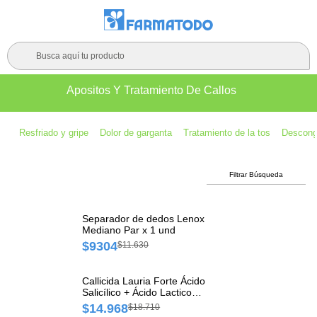
Busca aquí tu producto
Apositos Y Tratamiento De Callos
Resfriado y gripe
Dolor de garganta
Tratamiento de la tos
Descong
Filtrar Búsqueda
Separador de dedos Lenox
Mediano Par x 1 und
$9304
$11.630
Callicida Lauria Forte Ácido
Salicílico + Ácido Lactico
16,7%/16,7% Merlino Gotas
$14.968
$18.710
Frasco x 7 ml