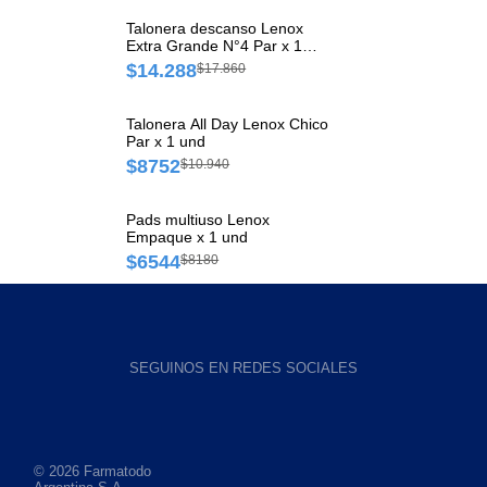
Talonera descanso Lenox
Extra Grande N°4 Par x 1
und
$14.288
$17.860
Talonera All Day Lenox Chico
Par x 1 und
$8752
$10.940
Pads multiuso Lenox
Empaque x 1 und
$6544
$8180
SEGUINOS EN REDES SOCIALES
© 2026 Farmatodo