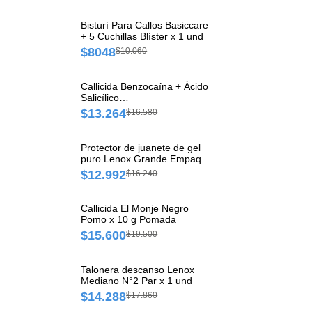
Bisturí Para Callos Basiccare
+ 5 Cuchillas Blíster x 1 und
$8048
$10.060
Callicida Benzocaína + Ácido
Salicílico
1.25g/100g/12.5g/100 g
$13.264
$16.580
Cabuchi Solución x 8 g
Protector de juanete de gel
puro Lenox Grande Empaque
x 2 und
$12.992
$16.240
Callicida El Monje Negro
Pomo x 10 g Pomada
$15.600
$19.500
Talonera descanso Lenox
Mediano N°2 Par x 1 und
$14.288
$17.860