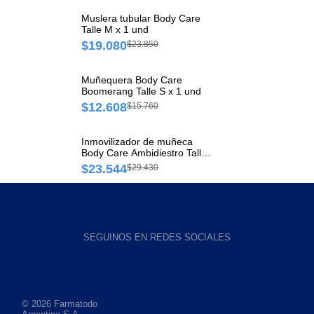
Muslera tubular Body Care
Talle M x 1 und
$19.080
$23.850
Muñequera Body Care
Boomerang Talle S x 1 und
$12.608
$15.760
Inmovilizador de muñeca
Body Care Ambidiestro Talle
Chico x 1 und
$23.544
$29.430
SEGUINOS EN REDES SOCIALES
© 2026 Farmatodo