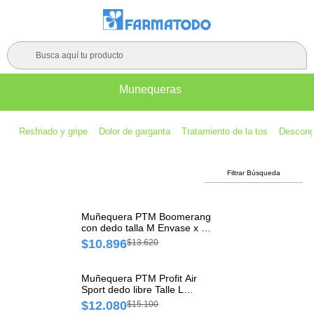
Busca aquí tu producto
Munequeras
Resfriado y gripe
Dolor de garganta
Tratamiento de la tos
Descong
Filtrar Búsqueda
Muñequera PTM Boomerang
con dedo talla M Envase x 1
un
$10.896
$13.620
Muñequera PTM Profit Air
Sport dedo libre Talle L
Envase x 1 und
$12.080
$15.100