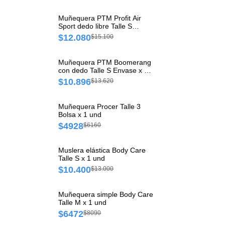
Muñequera PTM Profit Air
Sport dedo libre Talle S
Envase x 1 und
$12.080
$15.100
Muñequera PTM Boomerang
con dedo Talle S Envase x 1
und
$10.896
$13.620
Muñequera Procer Talle 3
Bolsa x 1 und
$4928
$6160
Muslera elástica Body Care
Talle S x 1 und
$10.400
$13.000
Muñequera simple Body Care
Talle M x 1 und
$6472
$8090