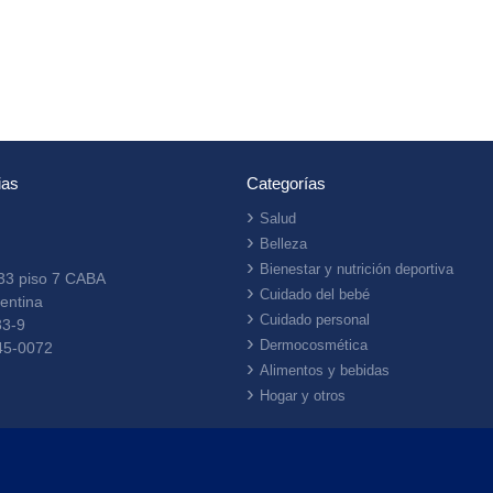
ias
Categorías
Salud
Belleza
Bienestar y nutrición deportiva
33 piso 7 CABA
Cuidado del bebé
entina
Cuidado personal
33-9
Dermocosmética
45-0072
Alimentos y bebidas
Hogar y otros