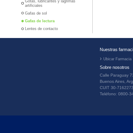
Gotas, lubricantes y lágrimas
artificiales
Gafas de sol
Gafas de lectura
Lentes de contacto
Nuestras farmac
Ubicar Farmacia
Sobre nosotros
Calle Paraguay 7
Buenos Aires, Arg
CUIT 30-716227
Teléfono: 0800-3