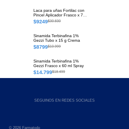
Laca para uñas Fortilac con
Pincel Aplicador Frasco x 7
ml
$9249
$30.830
Sinamida Terbinafina 1%
Gezzi Tubo x 15 g Crema
$8799
$10.999
Sinamida Terbinafina 1%
Gezzi Frasco x 60 ml Spray
$14.799
$18.499
SEGUINOS EN REDES SOCIALES
© 2026 Farmatodo