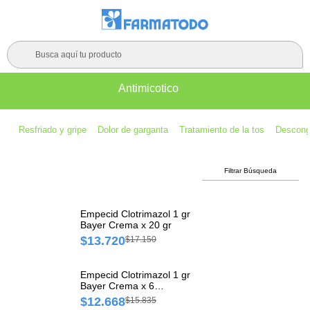
Busca aquí tu producto
Antimicotico
Resfriado y gripe
Dolor de garganta
Tratamiento de la tos
Descong
Filtrar Búsqueda
Empecid Clotrimazol 1 gr
Bayer Crema x 20 gr
$13.720
$17.150
Empecid Clotrimazol 1 gr
Bayer Crema x 6
Comprimidos
$12.668
$15.835