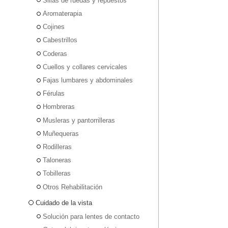
Sillas de ruedas y repuestos
Aromaterapia
Cojines
Cabestrillos
Coderas
Cuellos y collares cervicales
Fajas lumbares y abdominales
Férulas
Hombreras
Musleras y pantorrilleras
Muñequeras
Rodilleras
Taloneras
Tobilleras
Otros Rehabilitación
Cuidado de la vista
Solución para lentes de contacto