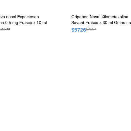
ivo nasal Expectosan
Gripaben Nasal Xilometazolina
na 0.5 mg Frasco x 10 ml
Savant Frasco x 30 ml Gotas na
$5726
12.500
$7157