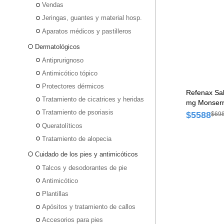
Vendas
Jeringas, guantes y material hosp.
Aparatos médicos y pastilleros
Dermatológicos
Antiprurignoso
Antimicótico tópico
Protectores dérmicos
Refenax Sal
Tratamiento de cicatrices y heridas
mg Monserra
Tratamiento de psoriasis
x 25 ml
$5588
$69
Queratolíticos
Tratamiento de alopecia
Cuidado de los pies y antimicóticos
Talcos y desodorantes de pie
Antimicótico
Plantillas
Apósitos y tratamiento de callos
Accesorios para pies