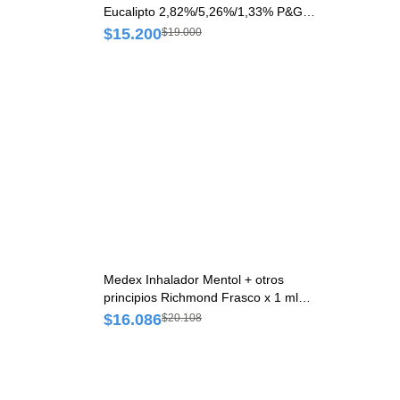
Eucalipto 2,82%/5,26%/1,33% P&G
Ungüento x 50 g
$15.200
$19.000
Medex Inhalador Mentol + otros
principios Richmond Frasco x 1 ml
20
Solución
$16.086
$20.108