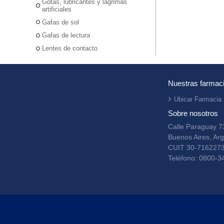
Gotas, lubricantes y lágrimas
artificiales
Gafas de sol
Gafas de lectura
Lentes de contacto
Nuestras farmac
Ubicar Farmacia
Sobre nosotros
Calle Paraguay 7
Buenos Aires, Arg
CUIT 30-716227
Teléfono: 0800-3