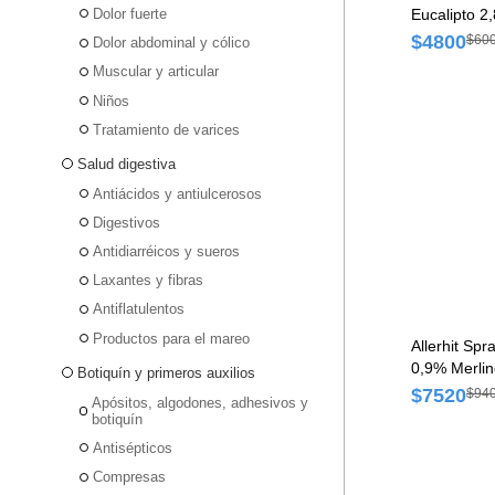
Dolor fuerte
Eucalipto 
Ungüento x
$4800
$60
Dolor abdominal y cólico
Muscular y articular
Niños
Tratamiento de varices
Salud digestiva
Antiácidos y antiulcerosos
Digestivos
Antidiarréicos y sueros
Laxantes y fibras
Antiflatulentos
Productos para el mareo
Allerhit Sp
0,9% Merlin
Botiquín y primeros auxilios
$7520
$94
Apósitos, algodones, adhesivos y
botiquín
Antisépticos
Compresas