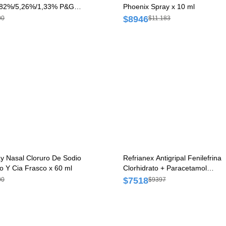
2,82%/5,26%/1,33% P&G
Phoenix Spray x 10 ml
 12 g
$8946
00
$11.183
ray Nasal Cloruro De Sodio
Refrianex Antigripal Fenilefrina
o Y Cia Frasco x 60 ml
Clorhidrato + Paracetamol
6mg/500mg Montpellier Caja x 
$7518
00
$9397
Comprimidos