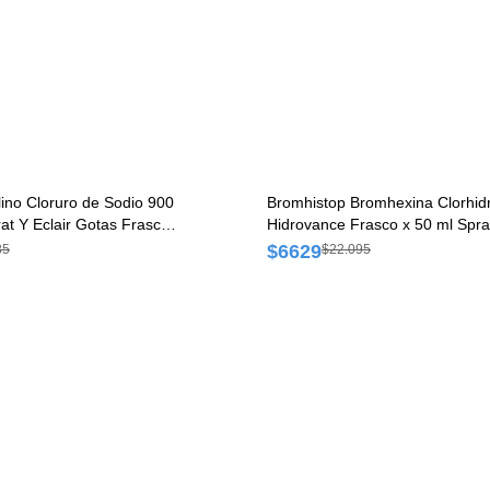
ino Cloruro de Sodio 900
Bromhistop Bromhexina Clorhid
t Y Eclair Gotas Frasco
Hidrovance Frasco x 50 ml Spr
$6629
85
$22.095