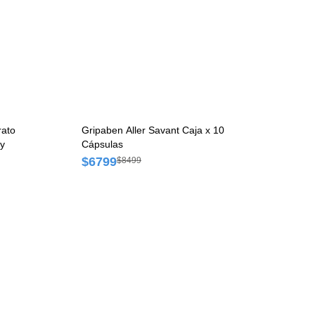
rato
Gripaben Aller Savant Caja x 10
ay
Cápsulas
$6799
$8499