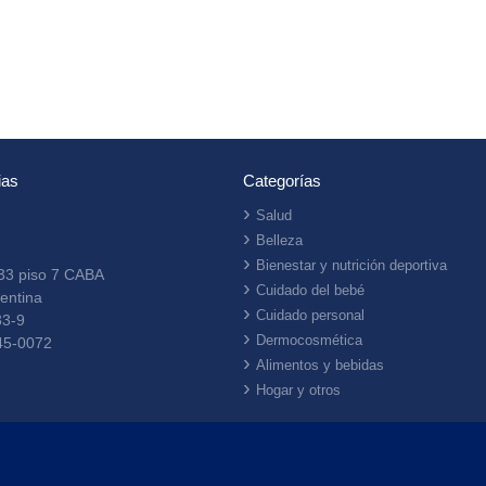
ias
Categorías
Salud
Belleza
Bienestar y nutrición deportiva
33 piso 7 CABA
Cuidado del bebé
entina
Cuidado personal
33-9
Dermocosmética
45-0072
Alimentos y bebidas
Hogar y otros